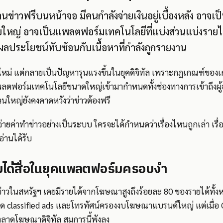
อ่านข่าวฟรีบนหน้าจอ มีคนกำลังจ่ายเงินอยู่เบื้องหลัง อาจ
ายใหญ่ อาจเป็นแพลตฟอร์มเทคโนโลยีที่แบ่งส่วนแบ่งรายไ
ีผลประโยชน์ทับซ้อนกับเนื้อหาที่กำลังถูกรายงาน
ื่องใหม่ แต่กลายเป็นปัญหารุนแรงขึ้นในยุคดิจิทัล เพราะกฎเกณฑ์ของเ
างแพลตฟอร์มเทคโนโลยีขนาดใหญ่เข้ามากำหนดทั้งช่องทางการเข้าถึงผ
่วนใหญ่ยังคงคาดหวังว่าข่าวต้องฟรี
จ่ายค่าทำข่าวอย่างเป็นระบบ ใครจะได้กำหนดว่าเรื่องไหนถูกเล่า เรื
อ่านได้รับ
ยได้สื่อในยุคแพลตฟอร์มครอบงำ
าวในสหรัฐฯ เคยมีรายได้จากโฆษณาสูงถึงร้อยละ 80 ของรายได้ทั้งหม
ด classified ads และโทรทัศน์ครองงบโฆษณาแบรนด์ใหญ่ แต่เมื่อ
ลาดโฆษณาดิจิทัล สมการนี้พังลง