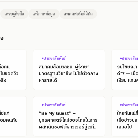
เศรษฐกิจสื่อ
เสรีภาพข้อมูล
แพลตฟอร์มดิจิทัล
อง
ประชาสัมพันธ์
ประชาสัมพ
คือคน
สมาคมสื่อมวลชน: ผู้รักษา
งบโฆษณา = 
ำไมยอดวิว
มาตรฐานวิชาชีพ ไม่ใช่ตัวกลาง
ด่า? — เมื่อ
ริง
หารายได้
เงียบ แท
ประชาสัมพันธ์
ประชาสัมพ
ใช่แค่
“Be My Guest” –
ใครกันแน่ท
ื่อมคนกับ
ยุทธศาสตร์ใหม่ของไทยในการ
เมื่อข่าว
ผลักดันซอฟต์พาวเวอร์สู่เวที
เสมอไป
โลก