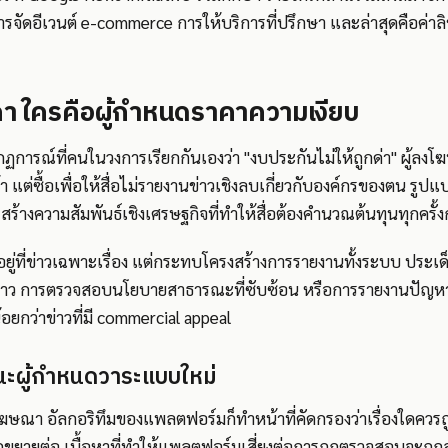
รจัดอีเวนต์ e-commerce การให้บริการที่ปรึกษา และล่าสุดคือค่าลิขส
ราคา ใครคือผู้กำหนดราคาความเงียบ
การณ์ที่คนในวงการเรียกกันเองว่า "งบประกันไม่ให้ถูกด่า" ผู้ลงโ
ค้า แต่ซื้อเพื่อให้สื่อไม่รายงานข่าวเชิงลบเกี่ยวกับองค์กรของตน รูปแบ
ร้างความสัมพันธ์เชิงเศรษฐกิจที่ทำให้สื่อต้องคำนวณต้นทุนทุกครั้
ู่ที่ข่าวเฉพาะเรื่อง แต่กระทบโครงสร้างการรายงานทั้งระบบ ประเด็นท
ะยาว การตรวจสอบนโยบายสาธารณะที่ซับซ้อน หรือการรายงานปัญหาช
ี่น้อยกว่าข่าวที่มี commercial appeal
นะผู้กำหนดวาระแบบใหม่
ษณา อัลกอริทึมของแพลตฟอร์มก็ทำหน้าที่คัดกรองว่าเรื่องใดควรถูกเ
ขยายต่อ เนื้อหาที่ทำให้แพลตฟอร์มเสี่ยงต่อการถูกตรวจสอบจะถู