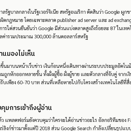
ลรัฐบาลกลางในรัฐเวอร์จิเนีย สหรัฐอเมริกา ตัดสินว่า Google ผู
ดกฎหมาย โดยเฉพาะตลาด publisher ad server และ ad exchange ที
ารไต่สวนยืนยันว่า Google มีส่วนแบ่งตลาดสูงถึงร้อยละ 87 ในเทคโน
ูลค่ารวมประมาณ 300,000 ล้านดอลลาร์สหรัฐ
อ่านมองไม่เห็น
ขึ้นมาบนหน้าเว็บข่าว เงินก้อนหนึ่งเดินทางผ่านระบบประมูลอัตโนมัต
มถูกหักออกหลายขั้น ทั้งฝั่งผู้ซื้อ ฝั่งผู้ขาย และตัวกลางที่จับคู่ จากเง
รับเพียง 60-70 บาท ส่วนที่เหลือหายไปกับโครงสร้างเทคโนโลยีที่ส
มการเข้าถึงผู้อ่าน
ว แพลตฟอร์มยังควบคุมว่าใครจะได้อ่านข่าวอะไร อัลกอริทึมของ F
งก์ข่าวมาตั้งแต่ปี 2018 ส่วน Google Search กำลังเปลี่ยนรูปแบบไ