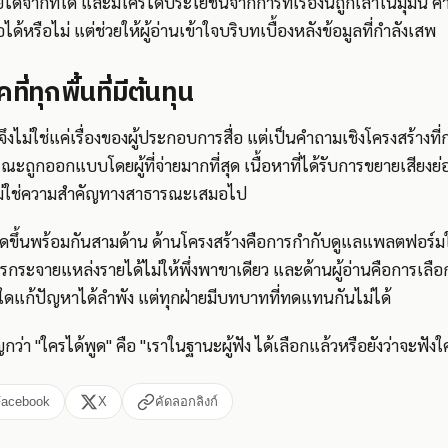
ยได้จากที่ใด และมีใครได้ประโยชน์จากการที่เรื่องนี้ถูกเล่าในมุมนี้
อได้หรือไม่ แต่ช่วยให้ผู้อ่านเข้าใจบริบทเบื้องหลังข้อมูลที่กำลังเสพ
ี่ทุกพื้นที่มีต้นทุน
 จึงไม่ใช่แค่เรื่องของผู้ประกอบการสื่อ แต่เป็นคำถามเชิงโครงสร้างท
ธารณะถูกออกแบบโดยผู้ที่จ่ายมากที่สุด เนื้อหาที่ได้รับการขยายเสีย
 ไม่ใช่ความสำคัญทางสาธารณะเสมอไป
กิดขึ้นพร้อมกันสามด้าน ด้านโครงสร้างคือการกำกับดูแลแพลตฟอร์มใ
การกระจายแหล่งรายได้ไม่ให้พึ่งพาขาเดียว และด้านผู้อ่านคือการเล
ฝ่ายใดแก้ปัญหาได้ลำพัง แต่ทุกฝ่ายมีบทบาทที่ทดแทนกันไม่ได้
ญกว่า "ใครได้พูด" คือ "เราในฐานะผู้ฟัง ได้เลือกแล้วหรือยังว่าจะฟั
Facebook
X
คัดลอกลิงก์