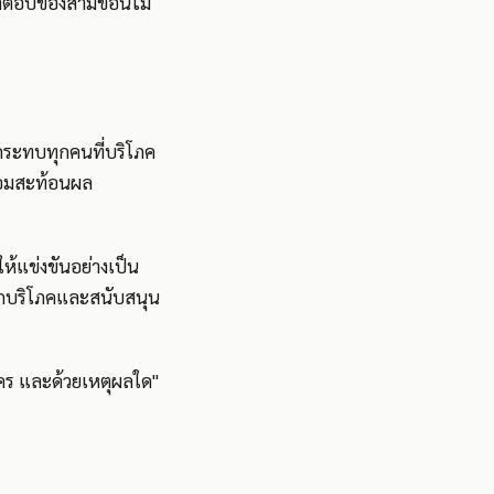
 คำตอบของสามข้อนี้ไม่
ี่กระทบทุกคนที่บริโภค
งย่อมสะท้อนผล
ห้แข่งขันอย่างเป็น
ือกบริโภคและสนับสนุน
งใคร และด้วยเหตุผลใด"