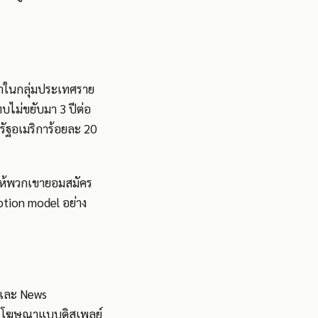
่าในกลุ่มประเทศราย
บไม่ขยับมา 3 ปีต่อ
หรัฐอเมริการ้อยละ 20
ใจให้พวกเขายอมสมัคร
ption model อย่าง
e และ News
าชิก โฆษณาแบบดิสเพลย์