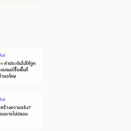
ันธ์
ค่าประกันไม่ให้ถูก
แบรนด์ซื้อพื้นที่
นคำขอโทษ
ันธ์
ี่สร้างความจริง?
ปลอมอาจไม่ปลอม