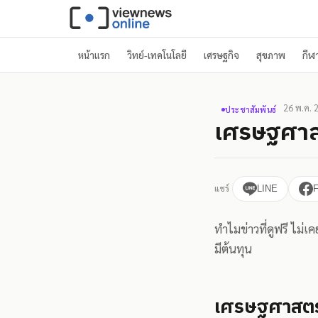
หน้าแรก
วิทย์-เทคโนโลยี
เศรษฐกิจ
สุขภาพ
กีฬ
26 พ.ค. 
ประชาสัมพันธ์
เศรษฐศาสตร
แชร์
LINE
ทำไมข่าวที่ดูฟรี ไม่
มีต้นทุน
เศรษฐศาสตร์เบ