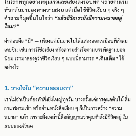
ในโลกที่ทุกอย่างหมุนเร็วและเสียงดังรอบทิศ หลายคนเริ่ม
หันกลับมามองหาความสงบ แต่เมื่อใช้ชีวิตเงียบ ๆ จริง ๆ
คำถามก็ผุดขึ้นในใจว่า
“แล้วชีวิตเรายังมีความหมายอยู่
ไหม?”
คำตอบคือ “มี” — เพียงแต่มันอาจไม่ได้แสดงออกเหมือนที่สังคม
เคยชิน เช่น การมีชื่อเสียง หรือความสำเร็จตามบรรทัดฐานยอด
นิยม เรามาลองดูว่าชีวิตเงียบ ๆ แบบนี้สามารถ
“เติมเต็ม”
ได้
อย่างไร
1. วางใจใน “ความธรรมดา”
เราไม่จำเป็นต้องทำสิ่งยิ่งใหญ่ทุกวัน บางครั้งแค่การดูแลต้นไม้ ดื่ม
กาแฟยามเช้า หรืออ่านหนังสือเงียบ ๆ ก็เป็นการสร้าง “ความ
หมาย” แล้ว เพราะสิ่งเหล่านี้คือสัญญาณว่าคุณกำลังมีชีวิตอยู่
ใน
แบบของตัวเอง