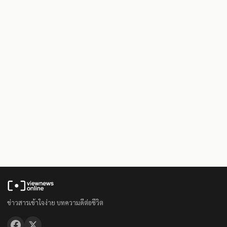
ข่าวสารเข้าใจง่าย บทความดีต่อชีวิต