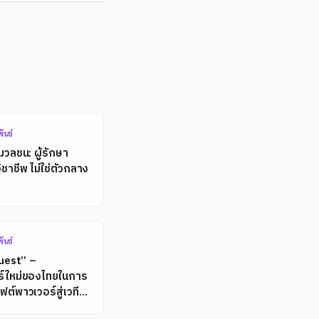
ันธ์
มวลชน: ผู้รักษา
ชาชีพ ไม่ใช่ตัวกลาง
ันธ์
uest” –
ร์ใหม่ของไทยในการ
ต์พาวเวอร์สู่เวที