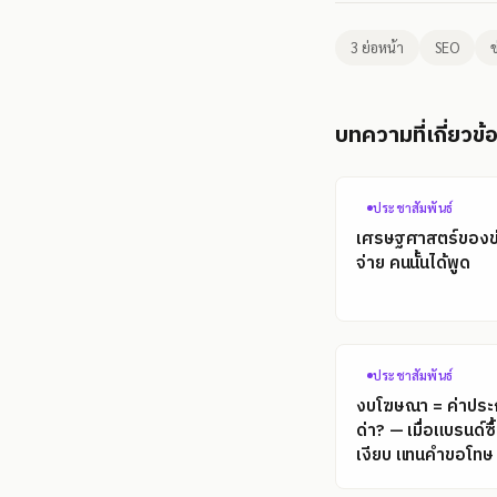
3 ย่อหน้า
SEO
ข
บทความที่เกี่ยวข้
ประชาสัมพันธ์
เศรษฐศาสตร์ของข่
จ่าย คนนั้นได้พูด
ประชาสัมพันธ์
งบโฆษณา = ค่าประกั
ด่า? — เมื่อแบรนด์ซื้อ
เงียบ แทนคำขอโทษ