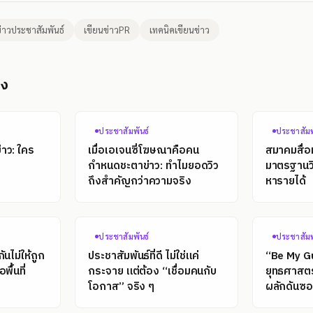
่าวประชาสัมพันธ์
เขียนข่าวPR
เทคนิคเขียนข่าว
อง
ประชาสัมพันธ์
ประชาสัมพ
าว: ใคร
เมื่อเอเจนซี่โฆษณาคือคน
สมาคมสื่อ
กำหนดชะตาข่าว: ทำไมยอดวิว
มาตรฐานวิ
ถึงสำคัญกว่าความจริง
หารายได้
ประชาสัมพันธ์
ประชาสัมพ
นไม่ให้ถูก
ประชาสัมพันธ์ที่ดี ไม่ใช่แค่
“Be My G
พื้นที่
กระจาย แต่ต้อง “เชื่อมคนกับ
ยุทธศาสต
โอกาส” จริง ๆ
ผลักดันซอฟ
โลก