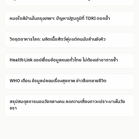
หมอใกล้บ้านในกรุงเทพฯ: ปัญหาปฐมภูมิที่ TDRI ตอกย้ำ
วิกฤตอาหารโลก: ผลิตเนื้อสัตว์พุ่ง แต่คนนับล้านยังหิว
Health Link แอปเชื่อมข้อมูลหมอทั่วไทย ไม่ต้องเล่าอาการซ้ำ
WHO เตือน ข้อมูลปลอมเรื่องสุขภาพ ข่าวลือทลายชีวิต
สรุปสมดุลการนอนวัยกลางคน ลดความเสี่ยงภาวะเปราะบางในวัย
ชรา