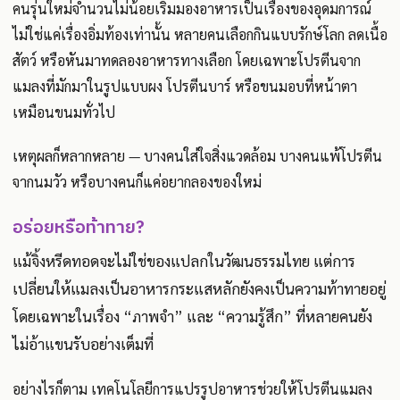
คนรุ่นใหม่จำนวนไม่น้อยเริ่มมองอาหารเป็นเรื่องของอุดมการณ์
ไม่ใช่แค่เรื่องอิ่มท้องเท่านั้น หลายคนเลือกกินแบบรักษ์โลก ลดเนื้อ
สัตว์ หรือหันมาทดลองอาหารทางเลือก โดยเฉพาะโปรตีนจาก
แมลงที่มักมาในรูปแบบผง โปรตีนบาร์ หรือขนมอบที่หน้าตา
เหมือนขนมทั่วไป
เหตุผลก็หลากหลาย — บางคนใส่ใจสิ่งแวดล้อม บางคนแพ้โปรตีน
จากนมวัว หรือบางคนก็แค่อยากลองของใหม่
อร่อยหรือท้าทาย?
แม้จิ้งหรีดทอดจะไม่ใช่ของแปลกในวัฒนธรรมไทย แต่การ
เปลี่ยนให้แมลงเป็นอาหารกระแสหลักยังคงเป็นความท้าทายอยู่
โดยเฉพาะในเรื่อง “ภาพจำ” และ “ความรู้สึก” ที่หลายคนยัง
ไม่อ้าแขนรับอย่างเต็มที่
อย่างไรก็ตาม เทคโนโลยีการแปรรูปอาหารช่วยให้โปรตีนแมลง