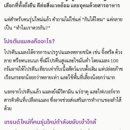
เลือกที่ทั้งยั่งยืน ดีต่อสิ่งแวดล้อม และอุดมด้วยสารอาหาร
แต่สำหรับคนรุ่นใหม่แล้ว คำถามไม่ใช่แค่ “กินได้ไหม” แต่กลาย
เป็น “ทำไมเราควรกิน?”
โปรตีนแมลงคืออะไร?
โปรตีนแมลงได้จากการแปรรูปแมลงหลายชนิด เช่น จิ้งหรีด ด้วง
ลาย หรือหนอนนก ซึ่งมีโปรตีนสูงและไขมันต่ำ โดยแมลง 100
กรัมอาจให้โปรตีนเทียบเท่ากับเนื้อสัตว์แบบดั้งเดิม แต่ปล่อยก๊าซ
เรือนกระจกน้อยกว่าหลายเท่า และใช้พื้นที่เลี้ยงน้อยกว่ามาก
นอกจากโปรตีนแล้ว แมลงยังมีวิตามิน แร่ธาตุ และไฟเบอร์จาก
สารคิวตินที่เปลือกแมลง ซึ่งอาจช่วยส่งเสริมการทำงานของลำไส้
ด้วย
เทรนด์ใหม่ที่คนรุ่นใหม่กำลังขยับเข้าใกล้