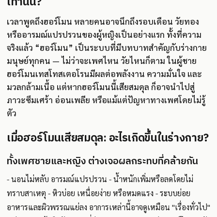
เท่านั้น?
เวลาพูดถึงฮอร์โมน หลายคนอาจนึกถึงรอบเดือน วัยทอง
หรืออารมณ์แปรปรวนของผู้หญิงเป็นอย่างแรก ทั้งที่ความ
จริงแล้ว “ฮอร์โมน” เป็นระบบที่มีบทบาทสำคัญกับร่างกาย
มนุษย์ทุกคน — ไม่ว่าจะเพศไหน วัยไหนก็ตาม ในผู้ชาย
ฮอร์โมนเทสโทสเตอโรนมีผลต่อพลังงาน ความมั่นใจ และ
มวลกล้ามเนื้อ แต่หากฮอร์โมนนี้เสียสมดุล ก็อาจนำไปสู่
ภาวะซึมเศร้า อ่อนเพลีย หรือแม้แต่ปัญหาทางเพศโดยไม่รู้
ตัว
เมื่อฮอร์โมนเสียสมดุล: อะไรเกิดขึ้นในร่างกาย?
ทั้งเพศชายและหญิง ต่างเจอผลกระทบที่คล้ายกัน
- นอนไม่หลับ อารมณ์แปรปรวน - น้ำหนักเพิ่มหรือลดโดยไม่
ทราบสาเหตุ - หิวบ่อย เหนื่อยง่าย หรือหมดแรง - ระบบย่อย
อาหารและผิวพรรณแย่ลง อาการเหล่านี้อาจดูเหมือน "เรื่องทั่วไป"