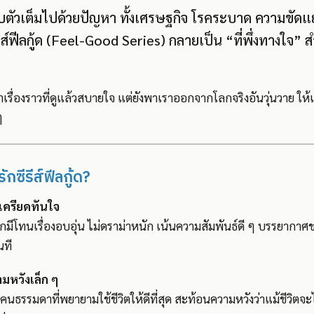
อบตัวเต็มไปด้วยปัญหา ทั้งเศรษฐกิจ โรคระบาด ความขัดแ
รีส์ฟีลกู้ด (Feel-Good Series) กลายเป็น “ที่พึ่งทางใจ
เล่าเรื่องราวที่ดูแล้วสบายใจ แต่ยังพาเราออกจากโลกจริงอันวุ่นวาย ให
ๆ
ักซีรีส์ฟีลกู้ด?
ครียดทันใจ
ดมักมีโทนเรื่องอบอุ่น ไม่ดราม่าหนัก เน้นความสัมพันธ์ดี ๆ บรรยากาศชวน
นที
ามหวังเล็ก ๆ
คนธรรมดาที่พยายามใช้ชีวิตให้ดีที่สุด สะท้อนความหวังว่าแม้ชีวิตจะไม่