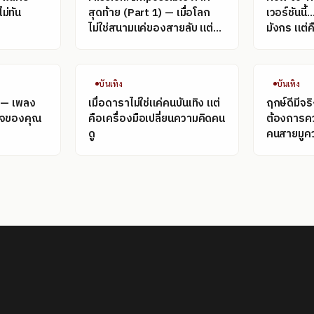
ม่ทัน
สุดท้าย (Part 1) — เมื่อโลก
เวอร์ชันนี้.
ไม่ใช่สนามแค่ของสายลับ แต่
มังกร แต่
ของข้อมูลด้วย
บันเทิง
บันเทิง
t — เพลง
เมื่อดาราไม่ใช่แค่คนบันเทิง แต่
ฤกษ์ดีมีจร
ใจของคุณ
คือเครื่องมือเปลี่ยนความคิดคน
ต้องการคว
ดู
คนสายมูคว