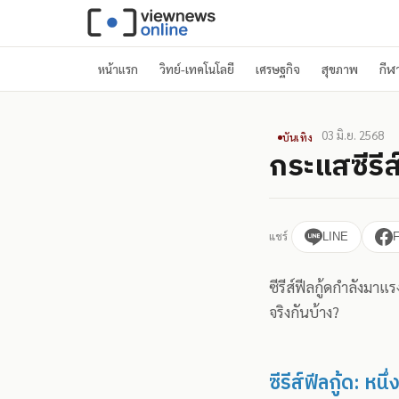
หน้าแรก
วิทย์-เทคโนโลยี
เศรษฐกิจ
สุขภาพ
กีฬ
03 มิ.ย. 2568
บันเทิง
กระแสซีรีส
แชร์
LINE
ซีรีส์ฟีลกู้ดกำลังมา
จริงกันบ้าง?
ซีรีส์ฟีลกู้ด: ห