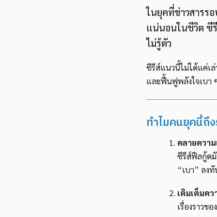
ในยุคที่ข่าวสารร
แน่นอนในชีวิต ซี
ไม่รู้ตัว
ซีรีส์แนวนี้ไม่ได้แค่
และฟื้นฟูพลังใจเบา 
ทำไมคนยุคนี้ถึงร
คลายความเ
ซีรีส์ฟีลกู้
“เบา” ลงทั
เติมเต็มคว
เรื่องราวของ