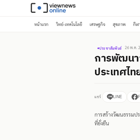
หน้าแรก
วิทย์-เทคโนโลยี
เศรษฐกิจ
สุขภาพ
กีฬ
26 พ.ค. 
ประชาสัมพันธ์
การพัฒนา
ประเทศไท
แชร์
LINE
การสร้างวัฒนธรรมประ
ที่ยั่งยืน