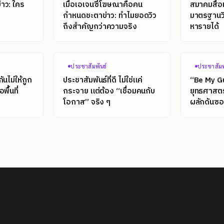
าว: ใคร
เมื่อเอเจนซี่โฆษณาคือคน
สมาคมสื่อ
กำหนดชะตาข่าว: ทำไมยอดวิว
มาตรฐานวิ
ถึงสำคัญกว่าความจริง
หารายได้
ประชาสัมพันธ์
ประชาสัมพ
นไม่ให้ถูก
ประชาสัมพันธ์ที่ดี ไม่ใช่แค่
“Be My G
พื้นที่
กระจาย แต่ต้อง “เชื่อมคนกับ
ยุทธศาสต
โอกาส” จริง ๆ
ผลักดันซอฟ
โลก