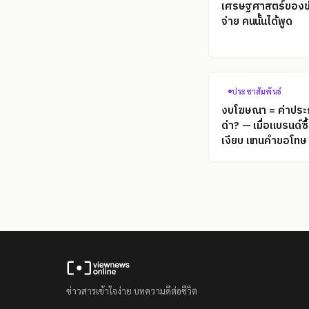
เศรษฐศาสตร์ของข่
จ่าย คนนั้นได้พูด
ประชาสัมพันธ์
งบโฆษณา = ค่าประกั
ด่า? — เมื่อแบรนด์ซื้อ
เงียบ แทนคำขอโทษ
ข่าวสารเข้าใจง่าย บทความดีต่อชีวิต