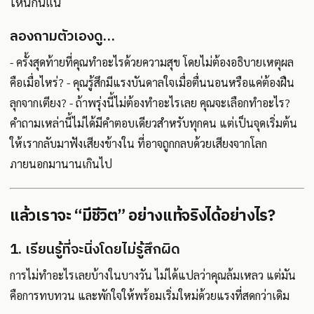
ไหนกันแน่
ลองถามตัวเองดู…
- ครั้งสุดท้ายที่คุณทำอะไรด้วยความสุข โดยไม่ต้องอธิบายเหตุผล
คือเมื่อไหร่? - คุณรู้สึกมีแรงบันดาลใจเมื่อตื่นนอนหรือแค่ต้องฝืน
ลุกจากเตียง? - ถ้าพรุ่งนี้ไม่ต้องทำอะไรเลย คุณจะเลือกทำอะไร?
คำถามเหล่านี้ไม่ได้มีคำตอบเดียวสำหรับทุกคน แต่เป็นจุดเริ่มต้น
ให้เรากลับมาฟังเสียงข้างใน ที่อาจถูกกลบด้วยเสียงจากโลก
ภายนอกมานานเกินไป
แล้วเราจะ “มีชีวิต” อย่างแท้จริงได้อย่างไร?
1. เรียนรู้ที่จะนิ่งโดยไม่รู้สึกผิด
การไม่ทำอะไรเลยบ้างในบางวัน ไม่ได้แปลว่าคุณล้มเหลว แต่มัน
คือการทบทวน และพักใจให้พร้อมเริ่มใหม่ด้วยแรงที่สดกว่าเดิม