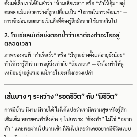
ตั้งแต่เด็ก เราได้ยินคำว่า “ห้ามเสียเวลา” หรือ “ทำให้คุ้ม” อยู่
ตลอด แม้แต่เวลาว่างก็ถูกเปลี่ยนเป็น “โอกาสในการพัฒนา” —
การพักผ่อนเลยกลายเป็นสิ่งที่ต้องรู้สึกผิดหากใช้มากเกินไป
2. โซเชียลมีเดียยิ่งตอกย้ำว่าเราต้องทำอะไรอยู่
ตลอดเวลา
ภาพของคนที่ “สำเร็จเร็ว” หรือ “มีทุกอย่างตั้งแต่อายุยังน้อย”
ทำให้เรารู้สึกว่า การอยู่นิ่งเท่ากับ “ล้มเหลว” — จึงต้องทำให้ดู
เหมือนยุ่งอยู่เสมอ แม้ภายในจะเริ่มกลวงเปล่า
เส้นบาง ๆ ระหว่าง “รอดชีวิต” กับ “มีชีวิต”
การมีบ้าน มีงาน มีรายได้ ไม่ได้แปลว่าเรามีความสุข หรือรู้สึก
เติมเต็ม หลายคนทำสิ่งต่าง ๆ ไปเพราะ “ต้องทำ” ไม่ใช่ “อยาก
ทำ” และพอผ่านไปนานเข้า ก็ลืมไปเลยว่าเคยอยากมีชีวิตแบบ