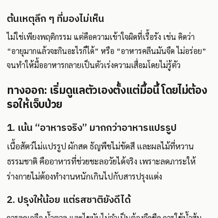
ต้นเหตุลึก ๆ ที่มองไม่เห็น
ไม่ใช่เพียงพฤติกรรม แต่คือความเข้าใจผิดที่เรื้อรัง เช่น คิดว่า
“อายุมากแล้วจะกินอะไรก็ได้” หรือ “อาหารคลีนมันจืด ไม่อร่อย”
จนทำให้มื้ออาหารกลายเป็นตัวเร่งความเสื่อมโดยไม่รู้ตัว
ทางออก: เริ่มดูแลตัวเองตั้งแต่มื้อนี้ โดยไม่ต้อง
รอให้เจ็บป่วย
1. เน้น “อาหารจริง” มากกว่าอาหารแปรรูป
เนื้อสัตว์ไม่แปรรูป ผักสด ธัญพืชไม่ขัดสี และผลไม้ที่หวาน
ธรรมชาติ คืออาหารที่ช่วยชะลอวัยได้จริง เพราะลดภาระให้
ร่างกายไม่ต้องทำงานหนักเกินไปกับสารปรุงแต่ง
2. ปรุงให้น้อย แต่รสชาติยังดีได้
การลดเกลือ น้ำตาล และไขมันไม่จำเป็นต้องจืดชืด การใช้น้ำส้ม