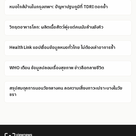
หมอใกล้บ้านในกรุงเทพฯ: ปัญหาปฐมภูมิที่ TDRI ตอกย้ำ
วิกฤตอาหารโลก: ผลิตเนื้อสัตว์พุ่ง แต่คนนับล้านยังหิว
Health Link แอปเชื่อมข้อมูลหมอทั่วไทย ไม่ต้องเล่าอาการซ้ำ
WHO เตือน ข้อมูลปลอมเรื่องสุขภาพ ข่าวลือทลายชีวิต
สรุปสมดุลการนอนวัยกลางคน ลดความเสี่ยงภาวะเปราะบางในวัย
ชรา