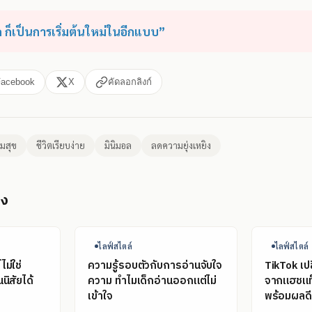
ด ก็เป็นการเริ่มต้นใหม่ในอีกแบบ”
Facebook
X
คัดลอกลิงก์
มสุข
ชีวิตเรียบง่าย
มินิมอล
ลดความยุ่งเหยิง
อง
ไลฟ์สไตล์
ไลฟ์สไตล์
ม่ใช่
ความรู้รอบตัวกับการอ่านจับใจ
TikTok เปล
นิสัยได้
ความ ทำไมเด็กอ่านออกแต่ไม่
จากแฮชแท็
เข้าใจ
พร้อมผลดี-