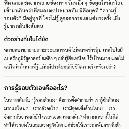
ฟีด และแชตจากหลายช่องทาง วันหนึ่ง ๆ ข้อมูลใหม่ถาโถม
เข้ามาเกินกว่าที่สมองจะประมวลทัน นี่คือยุคที่ “ความรู้
รอบตัว” มีอยู่ทุกที่ ใครไม่รู้ ดูจะตกกระแส แต่บางครั้ง...ยิ่ง
รู้มาก กลับยิ่งสับสน
ตัวอย่างที่เห็นได้ชัด
หลายคนพยายามเกาะกระแสเทรนด์ ไม่พลาดข่าวหุ้น เทคโนโลยี
AI หรือภูมิรัฐศาสตร์ แต่ลึก ๆ กลับรู้สึกเหนื่อย ไร้เป้าหมาย และไม่
แน่ใจว่าทั้งหมดที่รู้...มันมีประโยชน์กับชีวิตเราจริงหรือเปล่า?
การรู้รอบตัวเองคืออะไร?
ในทางกลับกัน “รู้รอบตัวเอง” คือการตั้งคำถามว่า เรารู้จักตัวเอง
มากแค่ไหน? – เรากลัวอะไร? – เรามีจุดแข็งด้านไหน? – เรา
จัดการกับอารมณ์ยังไงเวลาเจอความกดดัน? คำถามเหล่านี้ไม่ได้
ทำให้เราเก่งในเกมเศรษฐกิจโลก แต่ช่วยให้เรารอดพ้นจากกับดัก