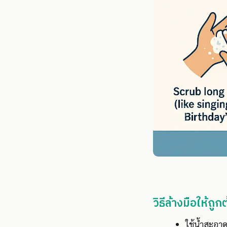
วิธีล้างมือให้ถู
ใช้น้ำสะอา