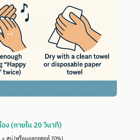
กต้อง (ภายใน 20 วินาที)
ด + สบู่ (หรือแอลกอฮอล์ 70%)