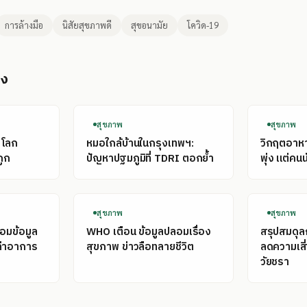
การล้างมือ
นิสัยสุขภาพดี
สุขอนามัย
โควิด-19
อง
สุขภาพ
สุขภาพ
่โลก
หมอใกล้บ้านในกรุงเทพฯ:
วิกฤตอาหาร
ถูก
ปัญหาปฐมภูมิที่ TDRI ตอกย้ำ
พุ่ง แต่คนน
สุขภาพ
สุขภาพ
่อมข้อมูล
WHO เตือน ข้อมูลปลอมเรื่อง
สรุปสมดุ
เล่าอาการ
สุขภาพ ข่าวลือทลายชีวิต
ลดความเสี
วัยชรา