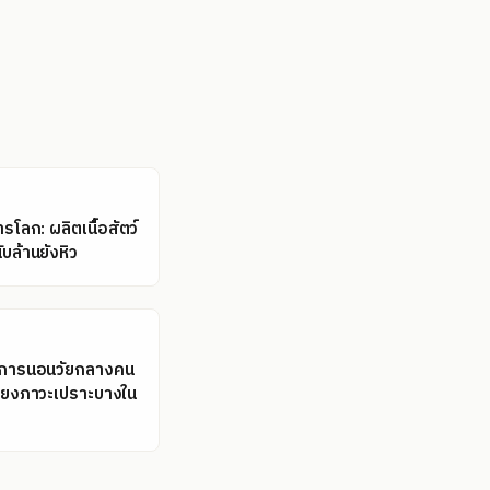
โลก: ผลิตเนื้อสัตว์
ับล้านยังหิว
ลการนอนวัยกลางคน
่ยงภาวะเปราะบางใน