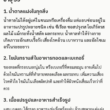
1. น้ำตาลแฝงในทุกสิ่ง
น้ำตาลไม่ได้อยู่แค่ในขนมหรือเครื่องดื่ม แต่แอบซ่อนอยู่ใน
อาหารแปรรูปหลายชนิด เช่น ซีเรียล ซอสปรุงรส โยเกิร์ตรส
ผลไม้ แม้กระทั่งน้ำสลัด ผลกระทบ: น้ำตาลทำให้ร่างกาย
เกิดภาวะอักเสบเรื้อรัง เสี่ยงโรคอ้วน เบาหวาน และอัลไซเม
อร์ในระยะยาว
2. ไขมันทรานส์ในอาหารทอดและเบเกอรี่
ของทอดที่กรอบนอกนุ่มใน หรือเบเกอรี่ที่หอมละมุน อาจเต็มไป
ด้วยไขมันทรานส์ที่ทำลายหลอดเลือด ผลกระทบ: เพิ่มความเสี่ยง
โรคหัวใจ ไขมันในเลือดผิดปกติ และทำให้ผิวหนังเสื่อมเร็วกว่าที่
ควร
3. เนื้อแปรรูปและอาหารสำเร็จรูป
แฮม เบคอน ไส้กรอก อาหารแช่แข็งพร้อมอุ่น ล้วนสะดวกแต่แฝง