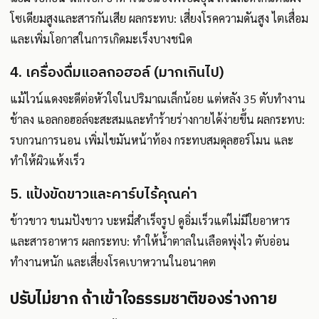
โซเดียมสูงและสารกันเสีย ผลกระทบ: เสี่ยงโรคความดันสูง ไตเสื่อม
และเพิ่มโอกาสในการเกิดมะเร็งบางชนิด
4. เครื่องดื่มแอลกอฮอล์ (มากเกินไป)
แม้ไวน์แดงจะดีต่อหัวใจในปริมาณเล็กน้อย แต่หลัง 35 ตับทำงาน
ช้าลง แอลกอฮอล์จะสะสมและทำร้ายร่างกายได้ง่ายขึ้น ผลกระทบ:
รบกวนการนอน เพิ่มไขมันหน้าท้อง กระทบสมดุลฮอร์โมน และ
ทำให้ผิวแห้งเร็ว
5. แป้งขัดขาวและคาร์บไร้คุณค่า
ข้าวขาว ขนมปังขาว บะหมี่สำเร็จรูป ดูอิ่มเร็วแต่ไม่มีใยอาหาร
และสารอาหาร ผลกระทบ: ทำให้น้ำตาลในเลือดพุ่งไว ตับอ่อน
ทำงานหนัก และเสี่ยงโรคเบาหวานในอนาคต
ปรับไม่ยาก ถ้าเข้าใจธรรมชาติของร่างกาย