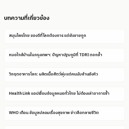
บทความที่เกี่ยวข้อง
สมุนไพรไทย ของดีที่โลกต้องการ แต่ยังขายถูก
หมอใกล้บ้านในกรุงเทพฯ: ปัญหาปฐมภูมิที่ TDRI ตอกย้ำ
วิกฤตอาหารโลก: ผลิตเนื้อสัตว์พุ่ง แต่คนนับล้านยังหิว
Health Link แอปเชื่อมข้อมูลหมอทั่วไทย ไม่ต้องเล่าอาการซ้ำ
WHO เตือน ข้อมูลปลอมเรื่องสุขภาพ ข่าวลือทลายชีวิต