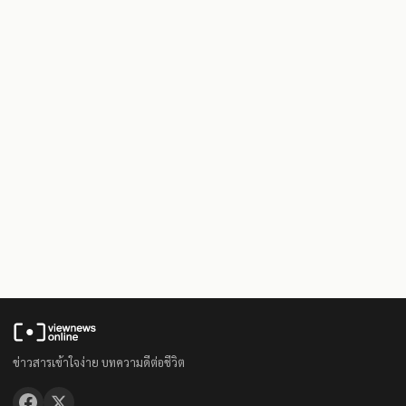
ข่าวสารเข้าใจง่าย บทความดีต่อชีวิต