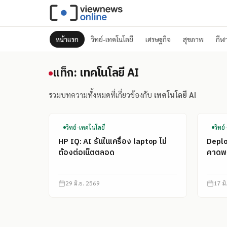
หน้าแรก
วิทย์-เทคโนโลยี
เศรษฐกิจ
สุขภาพ
กีฬ
แท็ก: เทคโนโลยี AI
แท็ก: เทคโนโลยี AI
รวมบทความทั้งหมดที่เกี่ยวข้องกับ
เทคโนโลยี AI
วิทย์-เทคโนโลยี
วิทย
HP IQ: AI รันในเครื่อง laptop ไม่
Depl
ต้องต่อเน็ตตลอด
คาดพฤ
29 มิ.ย. 2569
17 ม