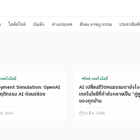
า
ไลฟ์สไตล์
บันเทิง
ต่างประเทศ
สังคม-อาชญากรรม
ประชาสัมพัน
์-เทคโนโลยี
วิทย์-เทคโนโลยี
oyment Simulation: OpenAI
AI เปลี่ยนชีวิตคนธรรมดายังไง
ติกรรม AI ก่อนปล่อย
เทคโนโลยีที่กำลังกลายเป็น “คู่ห
ของทุกบ้าน
ิ.ย. 2569
12 มิ.ย. 2568