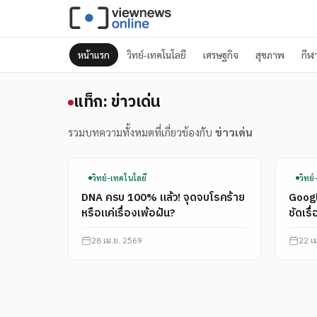
หน้าแรก
วิทย์-เทคโนโลยี
เศรษฐกิจ
สุขภาพ
กีฬ
แท็ก: ข่าวเด่น
แท็ก: ข่าวเด่น
รวมบทความทั้งหมดที่เกี่ยวข้องกับ
ข่าวเด่น
วิทย์-เทคโนโลยี
วิทย
DNA ครบ 100% แล้ว! จุดจบโรคร้าย
Googl
หรือแค่เรื่องเพ้อฝัน?
ชัดเรื
28 เม.ย. 2569
22 เ