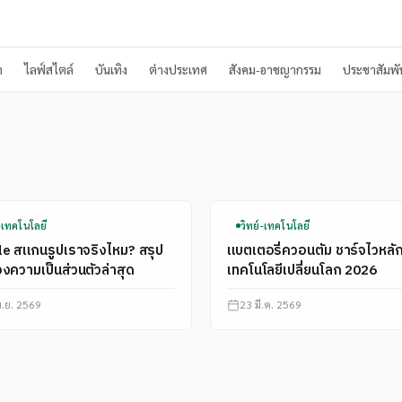
า
ไลฟ์สไตล์
บันเทิง
ต่างประเทศ
สังคม-อาชญากรรม
ประชาสัมพัน
์-เทคโนโลยี
วิทย์-เทคโนโลยี
e สแกนรูปเราจริงไหม? สรุป
แบตเตอรี่ควอนตัม ชาร์จไวหลัก
่องความเป็นส่วนตัวล่าสุด
เทคโนโลยีเปลี่ยนโลก 2026
ม.ย. 2569
23 มี.ค. 2569