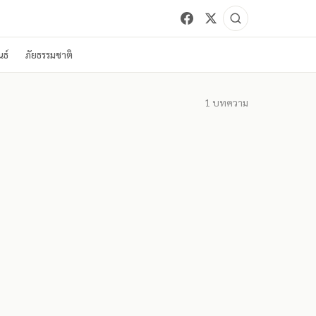
ธ์
ภัยธรรมชาติ
1
บทความ