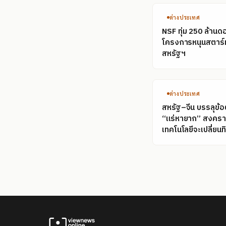
ต่างประเทศ
NSF ทุ่ม 250 ล้านดอ
โครงการหนุนสตาร์
สหรัฐฯ
ต่างประเทศ
สหรัฐ–จีน บรรลุข้
“แร่หายาก” สงคร
เทคโนโลยีจะเปลี่ยน