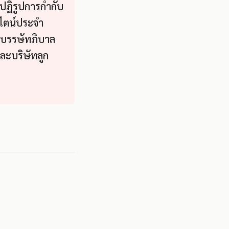
ปฏิรูปการกำกับ
สไตน์ประจำ
บบรรษัทภิบาล
ละบริษัทลูก