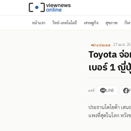
หน้าแรก
วิทย์-เทคโนโลยี
เศรษฐกิจ
สุขภาพ
กีฬ
27 เม.ย. 2
ต่างประเทศ
Toyota จ่อ
เบอร์ 1 ญี่ปุ
แชร์
LINE
ประธานโตโยต้า เสนอซื
แพงที่สุดในโลก หวั