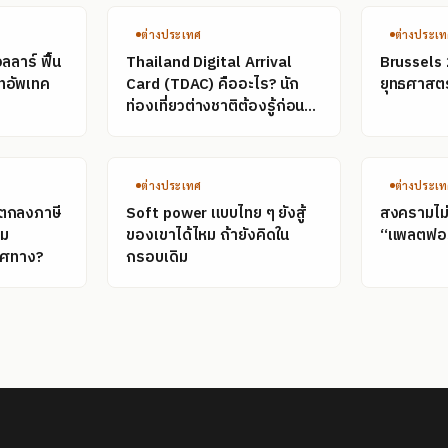
ต่างประเทศ
ต่างประเ
ลลาร์ ฟื้น
Thailand Digital Arrival
Brussels 
ทอัพเทค
Card (TDAC) คืออะไร? นัก
ยุทธศาสตร
ท่องเที่ยวต่างชาติต้องรู้ก่อน
เข้าไทย
ต่างประเทศ
ต่างประเ
อตกลงภาษี
Soft power แบบไทย ๆ ยังสู้
สงครามไม่ต
าม
ของเขาได้ไหม ถ้ายังคิดใน
“แพลตฟอร์
ทิศทาง?
กรอบเดิม