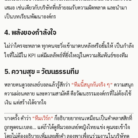
เสมอ เช่นเดียวกับบริษัทที่กล้ายอมรับความผิดพลาด และนำมา
เป็นบทเรียนพัฒนาองค์กร
4. พลังของกำลังใจ
ไม่ว่าใครจะพลาด ทุกคนจะวิ่งเข้ามาตบหลังหรือยิ้มให้ เป็นกำลัง
ใจที่ไม่มีใน KPI แต่มีผลลัพธ์ที่ยิ่งใหญ่ในความสัมพันธ์ของทีม
5. ความสุข = วัฒนธรรมทีม
หลายคนดูวอลเลย์บอลแล้วรู้สึกว่า
“ทีมนี้สนุกกันจริง ๆ”
ความสนุก
ความผ่อนคลาย และความสามัคคี คือวัฒนธรรมองค์กรที่ไม่ต้องใช้
เงิน แต่สร้างได้จากใจ
บางครั้ง คำว่า
“ทีมเวิร์ก”
ก็อธิบายยากจนเหมือนเป็นคำคลาสสิกที่
ถูกพูดจนเบลอ… แต่ถ้าได้ดูทีมวอลเลย์หญิงไทยแข่ง คุณจะเข้าใจ
โดยไม่ต้องอธิบายเพิ่มเลยสักคำ ลองพาเพื่อนร่วมงานในบริษัทดู