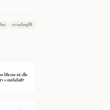
รียด
ความเป็นอยู่ที่ดี
 ใช้ระบบ AI เต็ม
ฬา = เทคโนโลยี?