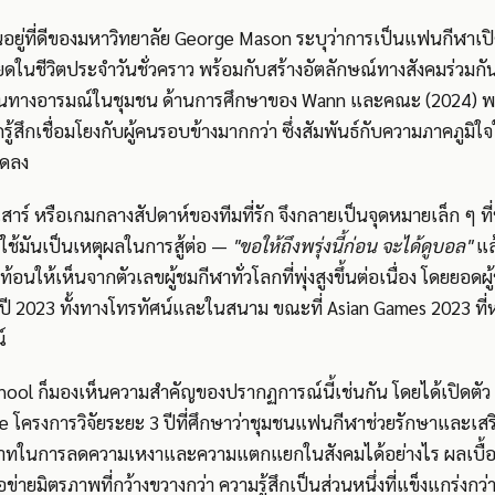
็นอยู่ที่ดีของมหาวิทยาลัย George Mason ระบุว่าการเป็นแฟนกีฬาเปิ
ในชีวิตประจำวันชั่วคราว พร้อมกับสร้างอัตลักษณ์ทางสังคมร่วมกัน
นทางอารมณ์ในชุมชน ด้านการศึกษาของ Wann และคณะ (2024) พบ
กรู้สึกเชื่อมโยงกับผู้คนรอบข้างมากกว่า ซึ่งสัมพันธ์กับความภาคภูมิใจ
ลดลง
าร์ หรือเกมกลางสัปดาห์ของทีมที่รัก จึงกลายเป็นจุดหมายเล็ก ๆ ที่
ช้มันเป็นเหตุผลในการสู้ต่อ —
"ขอให้ถึงพรุ่งนี้ก่อน จะได้ดูบอล"
แล
้อนให้เห็นจากตัวเลขผู้ชมกีฬาทั่วโลกที่พุ่งสูงขึ้นต่อเนื่อง โดยยอด
นปี 2023 ทั้งทางโทรทัศน์และในสนาม ขณะที่ Asian Games 2023 ที่ห
์
ool ก็มองเห็นความสำคัญของปรากฏการณ์นี้เช่นกัน โดยได้เปิดตัว
e โครงการวิจัยระยะ 3 ปีที่ศึกษาว่าชุมชนแฟนกีฬาช่วยรักษาและเสร
บาทในการลดความเหงาและความแตกแยกในสังคมได้อย่างไร ผลเบื้
ข่ายมิตรภาพที่กว้างขวางกว่า ความรู้สึกเป็นส่วนหนึ่งที่แข็งแกร่งก