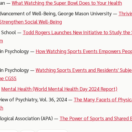
ican —
What Watching the Super Bowl Does to Your Health
Advancement of Well-Being, George Mason University —
Thrivi
Strengthen Social Well-Being
y School —
Todd Rogers Launches New Initiative to Study the
om
 in Psychology —
How Watching Sports Events Empowers Peopl
 in Psychology —
Watching Sports Events and Residents' Subje
he CGSS
—
Mental Health (World Mental Health Day 2024 Report)
view of Psychiatry, Vol. 36, 2024 —
The Many Facets of Physical
th
logical Association (APA) —
The Power of Sports and Shared 