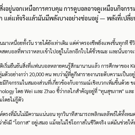
ยสิ่งอยู่นอกเหนือการควบคุม การดูบอลอาจดูเหมือนกิจกรรม
ต่แท้จริงแล้วมันมีพลังบางอย่างซ่อนอยู่ — พลังที่เปลี่ยน
เหนื่อยทั้งวัน รายได้ยังเท่าเดิม แต่ค่าครองชีพยิ่งแพงขึ้นทุกที ชีวิ
ทอดสดบอลที่พาเราหลบเข้าไปอยู่ในโลกอีกใบได้ชั่วขณะ และนั่นอาจ
ติเริ่มยืนยันสิ่งที่แฟนบอลหลายคนรู้สึกมานานแล้ว การศึกษาของ 
่มตัวอย่างกว่า 20,000 คน พบว่าผู้ที่ดูกีฬารายงานระดับความเป็นอยู่ท
ะมีกิจกรรมในสมองส่วนที่เกี่ยวข้องกับอารมณ์เชิงบวกเพิ่มขึ้นด้วย ขณะ
hology โดย Wei และ Zhao ชี้ว่ากลไกสำคัญอยู่ที่ "ทุนสุขภาพ" และ 
โดยไม่รู้ตัว
์ตรงที่มันไม่มีความแน่นอน ทุกวินาทีสามารถพลิกผลลัพธ์ได้ทั้ง
ึกว่ายังมี "โอกาส" อยู่เสมอ แม้จะไม่ใช่โอกาสในชีวิตจริง แต่มันช่วยให้