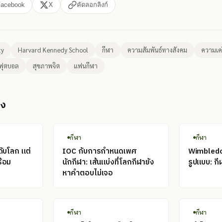
Facebook
X
คัดลอกลิงก์
ty
Harvard Kennedy School
กีฬา
ความสัมพันธ์ทางสังคม
ความเค
ฟุตบอล
สุขภาพจิต
แฟนกีฬา
อง
กีฬา
กีฬา
ดับโลก แต่
IOC กับการกำหนดเพศ
Wimbledon
ร้อม
นักกีฬา: เส้นแบ่งที่โลกกีฬายัง
รูปแบบ: กี
หาคำตอบไม่เจอ
กีฬา
กีฬา