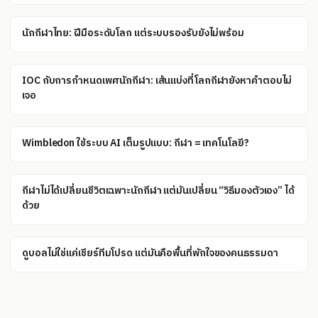
นักกีฬาไทย: ฝีมือระดับโลก แต่ระบบรองรับยังไม่พร้อม
IOC กับการกำหนดเพศนักกีฬา: เส้นแบ่งที่โลกกีฬายังหาคำตอบไม่
เจอ
Wimbledon ใช้ระบบ AI เต็มรูปแบบ: กีฬา = เทคโนโลยี?
กีฬาไม่ได้เปลี่ยนชีวิตเฉพาะนักกีฬา แต่มันเปลี่ยน “วิธีมองตัวเอง” ได้
ด้วย
ดูบอลไม่ใช่แค่เชียร์ทีมโปรด แต่มันคือพื้นที่พักใจของคนธรรมดา