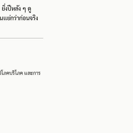
ิ่งปีหลัง ๆ ดู
นแย่กว่าก่อนจริง
อุปโภคบริโภค และการ