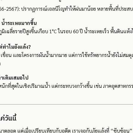
2566-2567): ปรากฏการณ์เอลนีโญทำให้ฝนมาน้อย หลายพื้นที่ประสบ
 = น้ำระเหยมากขึ้น
ูมิเฉลี่ยรายปีสูงขึ้นเกือบ 1°C ในรอบ 60 ปี น้ำระเหยเร็ว พื้นดินแห้
แต่ทำไมยังแล้ง?
 เขื่อน และโครงการผันน้ำมากมาย แต่การใช้ทรัพยากรน้ำยังไม่สมด
ง
่าเดิมเสมอไป
ด้หนักที่สุดในเชิงปริมาณน้ำ แต่กระทบวงกว้างขึ้น เช่น ภาคอุตสาหกรร
่วันนี้
มาตลอด แต่เมื่อเปรียบเทียบกับอดีต เราเจอกับภัยแล้งที่ “ซับซ้อน