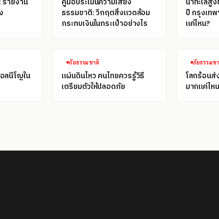
: รายงาน
คู่มือประเมินความเสี่ยง
น้ำทะเลสูง
ง
ธรรมชาติ: วิกฤตสิ่งแวดล้อม
ปี กรุงเทพ
กระทบเงินในกระเป๋าอย่างไร
แค่ไหน?
ภัยธรรมชาติ
ภัยธรรมชา
เอลนีโญใน
แผ่นดินไหว คนไทยควรรู้วิธี
โลกร้อนส่
เตรียมตัวให้ปลอดภัย
มากแค่ไห