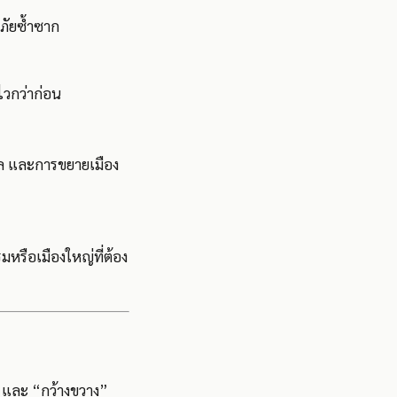
ภัยซ้ำซาก
งไวกว่าก่อน
ุล และการขยายเมือง
มหรือเมืองใหญ่ที่ต้อง
” และ “กว้างขวาง”