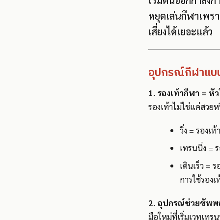
เริ่มต้นออกกำลังก
หยุดเล่นกีฬาเพราะ
เสี่ยงได้เยอะแล้ว
อุปกรณ์กีฬาแบบไ
1. รองเท้ากีฬา = 
รองเท้าไม่ใช่แค่สวย
วิ่ง = รอง
เทรนนิ่ง = 
เดินเร็ว = ร
การใช้รองเท
2. อุปกรณ์ช่วยซัพพอ
มือใหม่ที่เริ่มเวทเทร