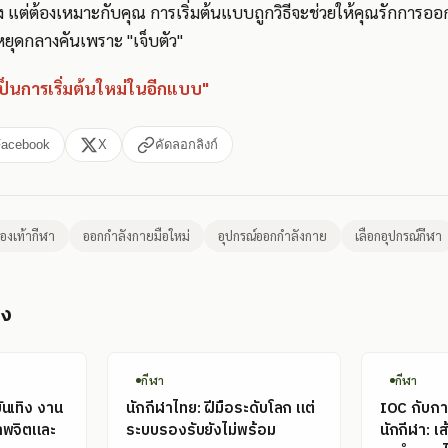
พง แต่ต้องเหมาะกับคุณ การเริ่มต้นแบบถูกวิธีจะช่วยให้คุณรักการอ
งหยุดกลางคันเพราะ "เจ็บตัว"
เป็นการเริ่มต้นใหม่ในอีกแบบ"
Facebook
X
คัดลอกลิงก์
องเท้ากีฬา
ออกกำลังกายมือใหม่
อุปกรณ์ออกกำลังกาย
เลือกอุปกรณ์กีฬา
อง
กีฬา
กีฬา
ันเทิง งาน
นักกีฬาไทย: ฝีมือระดับโลก แต่
IOC กับก
ภาพจิตและ
ระบบรองรับยังไม่พร้อม
นักกีฬา: เส