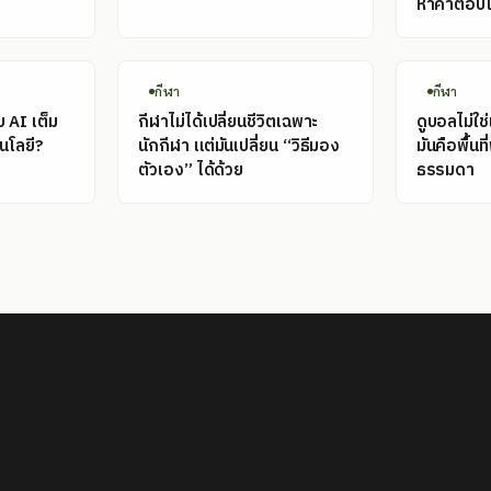
หาคำตอบไ
กีฬา
กีฬา
 AI เต็ม
กีฬาไม่ได้เปลี่ยนชีวิตเฉพาะ
ดูบอลไม่ใช่
นโลยี?
นักกีฬา แต่มันเปลี่ยน “วิธีมอง
มันคือพื้น
ตัวเอง” ได้ด้วย
ธรรมดา