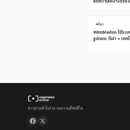
ลดความเหงาได้จริง
กีฬา
Wimbledon ใช้ระบบ
รูปแบบ: กีฬา = เทคโ
ข่าวสารเข้าใจง่าย บทความดีต่อชีวิต