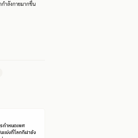
อกกำลังกายมากขึ้น
ารกำหนดเพศ
้นแบ่งที่โลกกีฬายัง