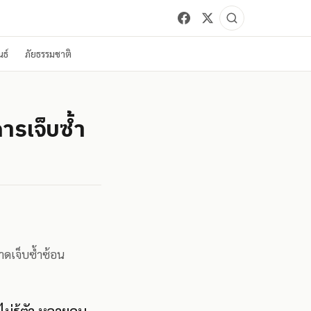
ธ์
ภัยธรรมชาติ
การเจ็บซ้ำ
าดเจ็บซ้ำซ้อน