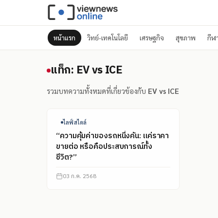
หน้าแรก
วิทย์-เทคโนโลยี
เศรษฐกิจ
สุขภาพ
กีฬ
แท็ก: EV vs ICE
แท็ก: EV vs ICE
รวมบทความทั้งหมดที่เกี่ยวข้องกับ
EV vs ICE
ไลฟ์สไตล์
“ความคุ้มค่าของรถหนึ่งคัน: แค่ราคา
ขายต่อ หรือคือประสบการณ์ทั้ง
ชีวิต?”
03 ก.ค. 2568