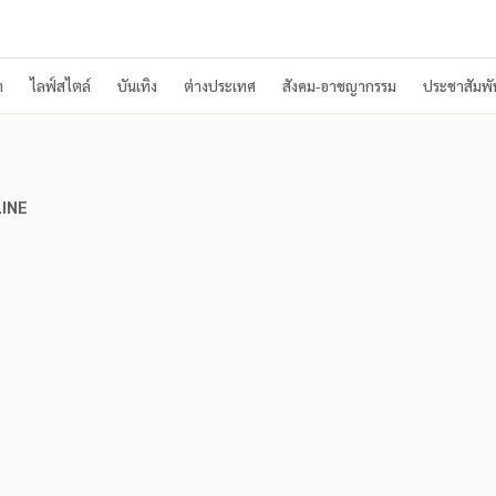
า
ไลฟ์สไตล์
บันเทิง
ต่างประเทศ
สังคม-อาชญากรรม
ประชาสัมพัน
n LINE
LINE