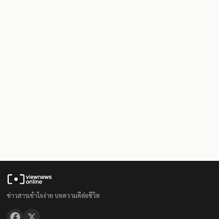
ข่าวสารเข้าใจง่าย บทความดีต่อชีวิต