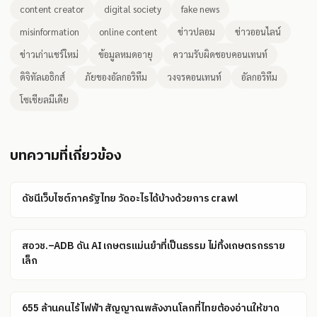
content creator
digital society
fake news
misinformation
online content
ข่าวปลอม
ข่าวออนไลน์
ข่าวเก่าแชร์ใหม่
ข้อมูลหมดอายุ
ความรับผิดชอบคอนเทนท์
ดิจิทัลเอธิกส์
ภัยของอัลกอริทึม
วงจรคอนเทนท์
อัลกอริทึม
โซเชียลมีเดีย
บทความที่เกี่ยวข้อง
ดัชนีเว็บไซต์ภาครัฐไทย วัดอะไรได้บ้างด้วยการ crawl
สอวช.–ADB ดัน AI เกษตรแม่นยำที่เป็นธรรม ไม่ทิ้งเกษตรกรราย
เล็ก
655 ล้านคนไร้ไฟฟ้า สัญญาณพลังงานโลกที่ไทยต้องอ่านให้ขาด