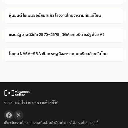
หุ่นยนต์โอเพนซอร์สมาแล้ว โรงงานไทยจะตามทันแค่ไหน
แผนรัฐบาลดิจิทัล 2570–2575: DGA ยกบริการรัฐด้วย AI
โมเดล NASA–SBA ดันเศรษฐกิจอวกาศ บทเรียนสำหรับไทย
ข่าวสารเข้าใจง่าย บทความดีต่อชีวิต
เกี่ยวกับเรา
นโยบายความเป็นส่วนตัว
เงื่อนไขการใช้งาน
นโยบายคุกกี้