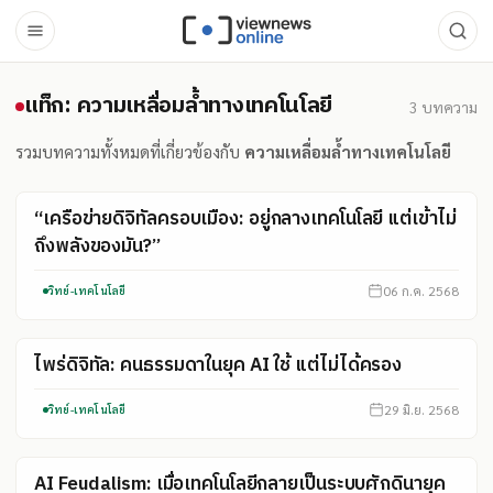
แท็ก: ความเหลื่อมล้ำทางเทคโนโ
แท็ก: ความเหลื่อมล้ำทางเทคโนโลยี
3
บทความ
รวมบทความทั้งหมดที่เกี่ยวข้องกับ
ความเหลื่อมล้ำทางเทคโนโลยี
“เครือข่ายดิจิทัลครอบเมือง: อยู่กลางเทคโนโลยี แต่เข้าไม่
ถึงพลังของมัน?”
06 ก.ค. 2568
วิทย์-เทคโนโลยี
ไพร่ดิจิทัล: คนธรรมดาในยุค AI ใช้ แต่ไม่ได้ครอง
29 มิ.ย. 2568
วิทย์-เทคโนโลยี
AI Feudalism: เมื่อเทคโนโลยีกลายเป็นระบบศักดินายุค