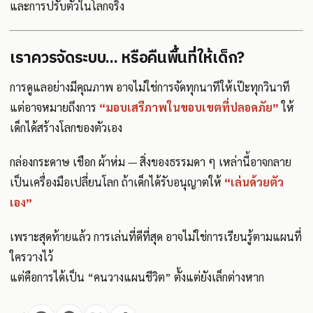
และการปรับตัวในโลกจริง
เราควรจัดระบบ... หรือคืนพื้นที่ให้เด็ก?
การดูแลอย่างมีคุณภาพ อาจไม่ใช่การจัดทุกนาทีให้เป๊ะทุกวินาที
แต่อาจหมายถึงการ
“มอบเสรีภาพในขอบเขตที่ปลอดภัย”
ให้
เด็กได้สร้างโลกของตัวเอง
กล่องกระดาษ เชือก ผ้าห่ม — สิ่งของธรรมดา ๆ เหล่านี้อาจกลาย
เป็นเครื่องมือเปลี่ยนโลก ถ้าเด็กได้รับอนุญาตให้
“เล่นด้วยตัว
เอง”
เพราะสุดท้ายแล้ว การเล่นที่ดีที่สุด อาจไม่ใช่การเรียนรู้ตามแผนที่
ใครวางไว้
แต่คือการได้เป็น “คนวางแผนชีวิต” ตั้งแต่ยังเล็กต่างหาก