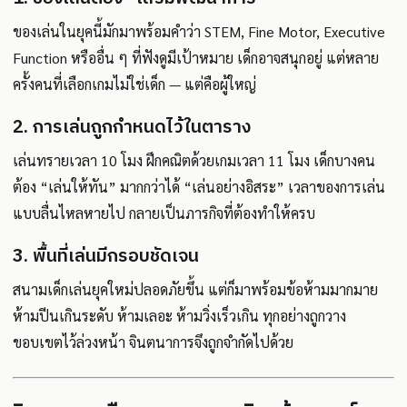
ของเล่นในยุคนี้มักมาพร้อมคำว่า STEM, Fine Motor, Executive
Function หรืออื่น ๆ ที่ฟังดูมีเป้าหมาย เด็กอาจสนุกอยู่ แต่หลาย
ครั้งคนที่เลือกเกมไม่ใช่เด็ก — แต่คือผู้ใหญ่
2. การเล่นถูกกำหนดไว้ในตาราง
เล่นทรายเวลา 10 โมง ฝึกคณิตด้วยเกมเวลา 11 โมง เด็กบางคน
ต้อง “เล่นให้ทัน” มากกว่าได้ “เล่นอย่างอิสระ” เวลาของการเล่น
แบบลื่นไหลหายไป กลายเป็นภารกิจที่ต้องทำให้ครบ
3. พื้นที่เล่นมีกรอบชัดเจน
สนามเด็กเล่นยุคใหม่ปลอดภัยขึ้น แต่ก็มาพร้อมข้อห้ามมากมาย
ห้ามปีนเกินระดับ ห้ามเลอะ ห้ามวิ่งเร็วเกิน ทุกอย่างถูกวาง
ขอบเขตไว้ล่วงหน้า จินตนาการจึงถูกจำกัดไปด้วย