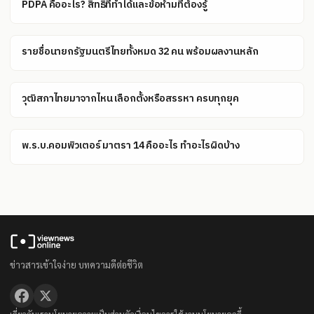
PDPA คืออะไร? สิทธิที่ทำได้และข้อห้ามที่ต้องรู้
รายชื่อนายกรัฐมนตรีไทยทั้งหมด 32 คน พร้อมผลงานหลัก
วุฒิสภาไทยมาจากไหน เลือกตั้งหรือสรรหา ครบทุกยุค
พ.ร.บ.คอมพิวเตอร์ มาตรา 14 คืออะไร ทำอะไรผิดบ้าง
ข่าวสารเข้าใจง่าย บทความดีต่อชีวิต
เกี่ยวกับเรา
นโยบายความเป็นส่วนตัว
เงื่อนไขการใช้งาน
นโยบายคุกกี้