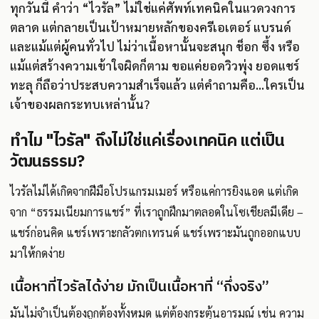
ทุกวันนี้ คำว่า “ไวรัล” ไม่ใช่แค่ศัพท์เทคนิคในแวดวงการ
ตลาด แต่กลายเป็นเป้าหมายหลักของครีเอเตอร์ แบรนด์
และแม้แต่ผู้คนทั่วไป ไม่ว่าเนื้อหานั้นจะสนุก ช็อก ซึ้ง หรือ
แม้แต่สร้างความเข้าใจผิดก็ตาม ขอแค่ยอดวิวพุ่ง ยอดแชร์
ทะลุ ก็ถือว่าประสบความสำเร็จแล้ว แต่คำถามคือ...ใครเป็น
เจ้าของผลกระทบเหล่านั้น?
ทำไม "ไวรัล" ถึงไม่ใช่แค่เรื่องเทคนิค แต่เป็น
วัฒนธรรม?
ไวรัลไม่ได้เกิดจากฝีมือโปรแกรมเมอร์ หรือแค่การยิงแอด แต่เกิด
จาก “ธรรมเนียมการแชร์” ที่เราถูกฝึกมาตลอดในโซเชียลมีเดีย –
แชร์ก่อนคิด แชร์เพราะกลัวตกเทรนด์ แชร์เพราะมันถูกออกแบบ
มาให้กดง่าย
เนื้อหาที่ไวรัลได้ง่าย มักเป็นเนื้อหาที่ “กึ่งจริง”
มันไม่จำเป็นต้องถูกต้องทั้งหมด แต่ต้องกระตุ้นอารมณ์ เช่น ความ